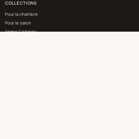
COLLECTIONS
Pour la chambre
Pour le salon
Anime & Manga
Art abstrait
Toutes les collections
AIDE
Contact
Choisir son support
Guide des couleurs
Livraison & retours
MAISON
À propos