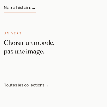
Notre histoire
→
UNIVERS
UNIVERS
Choisir un monde,
Anime & Manga
pas une image.
UNIVERS
Naruto, Dragon Ball, One Piece — l'énergie des grands
Nature
shōnen, format galerie.
Pop Art
Art abstrait
Pour les enfants
Toutes les collections →