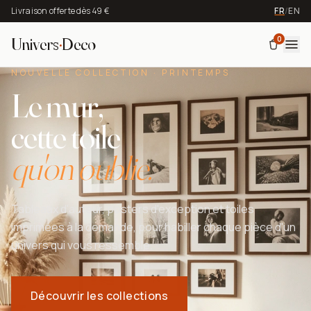
Livraison offerte dès 49 €
FR
/
EN
0
Univers
·
Deco
NOUVELLE COLLECTION · PRINTEMPS
Le mur,
cette toile
qu'on oublie.
Tableaux d'auteur, posters d'exception et toiles
imprimées à la demande, pour habiller chaque pièce d'un
univers qui vous ressemble.
Découvrir les collections