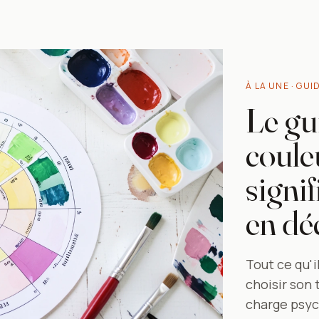
À LA UNE · GUID
Le gu
couleu
signif
en dé
Tout ce qu'
choisir son
charge psyc