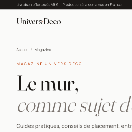
Livraison offerte dès 49 € — Production à la demande en France
Univers
·
Deco
Accueil
/
Magazine
MAGAZINE UNIVERS DECO
Le mur,
comme sujet d'é
Guides pratiques, conseils de placement, entre