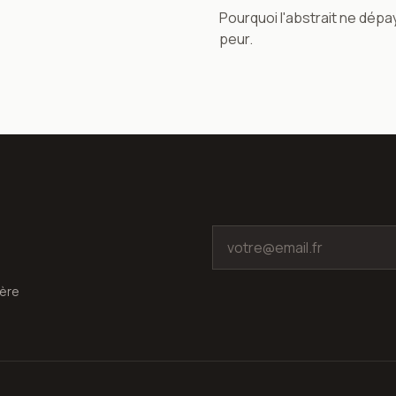
Pourquoi l'abstrait ne dépa
peur.
ière