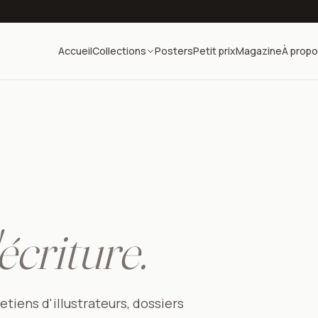
Accueil
Collections
Posters
Petit prix
Magazine
À prop
criture.
tiens d'illustrateurs, dossiers