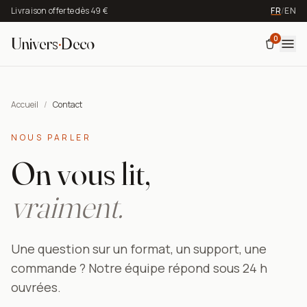
Livraison offerte dès 49 €
FR
/
EN
0
Univers
·
Deco
Accueil
/
Contact
NOUS PARLER
On vous lit,
vraiment.
Une question sur un format, un support, une
commande ? Notre équipe répond sous 24 h
ouvrées.